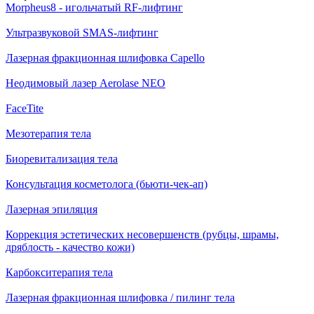
Morpheus8 - игольчатый RF-лифтинг
Ультразвуковой SMAS-лифтинг
Лазерная фракционная шлифовка Capello
Неодимовый лазер Aerolase NEO
FaceTite
Мезотерапия тела
Биоревитализация тела
Консультация косметолога (бьюти-чек-ап)
Лазерная эпиляция
Коррекция эстетических несовершенств (рубцы, шрамы,
дряблость - качество кожи)
Карбокситерапия тела
Лазерная фракционная шлифовка / пилинг тела