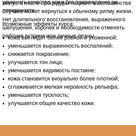
улучшить качество кожи без повреждения ее
минут, а после процедуры пациент в большинстве
поверхности.
случаев может вернуться к обычному ритму жизни.
Нет длительного восстановления, выраженного
Возможные эффекты курса:
шелушения, корочек и необходимости отменять
рабочие встречи или личные планы.
кожа выглядит более ровной и ухоженной;
уменьшается выраженность воспалений;
снижается покраснение;
улучшается тон лица;
уменьшается видимость постакне;
кожа становится визуально более плотной;
сглаживается мелкая неровность рельефа;
уменьшается тусклость;
улучшается общее качество кожи.