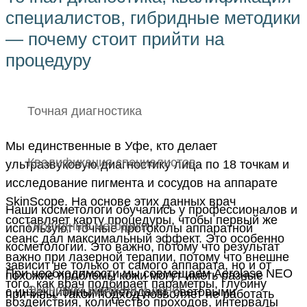
специалистов, гибридные методики
— почему стоит прийти на
процедуру
Точная диагностика
Мы единственные в Уфе, кто делает
Квалификация специалистов
ультразвуковую диагностику лица по 18 точкам и
исследование пигмента и сосудов на аппарате
SkinScope. На основе этих данных врач
Наши косметологи обучались у профессионалов и
составляет карту процедуры, чтобы первый же
Гибридные методики
используют точные протоколы аппаратной
сеанс дал максимальный эффект. Это особенно
косметологии. Это важно, потому что результат
важно при лазерной терапии, потому что внешне
зависит не только от самого аппарата, но и от
При необходимости мы совмещаем Aerolase NEO
похожие проблемы кожи могут иметь разные
того, как врач подбирает параметры, глубину
Экономия времени и денег
с инъекционными методами, световыми
причины. Такой подход позволяет не работать
воздействия, количество проходов, интервалы