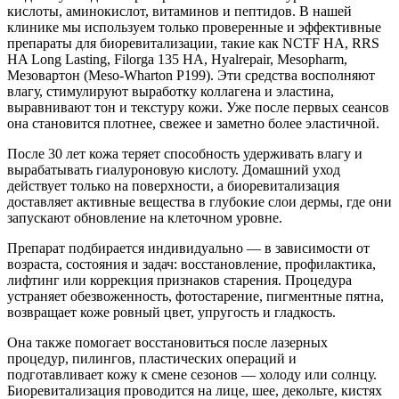
кислоты, аминокислот, витаминов и пептидов. В нашей
клинике мы используем только проверенные и эффективные
препараты для биоревитализации, такие как NCTF HA, RRS
HA Long Lasting, Filorga 135 HA, Hyalrepair, Mesopharm,
Мезовартон (Meso-Wharton P199). Эти средства восполняют
влагу, стимулируют выработку коллагена и эластина,
выравнивают тон и текстуру кожи. Уже после первых сеансов
она становится плотнее, свежее и заметно более эластичной.
После 30 лет кожа теряет способность удерживать влагу и
вырабатывать гиалуроновую кислоту. Домашний уход
действует только на поверхности, а биоревитализация
доставляет активные вещества в глубокие слои дермы, где они
запускают обновление на клеточном уровне.
Препарат подбирается индивидуально — в зависимости от
возраста, состояния и задач: восстановление, профилактика,
лифтинг или коррекция признаков старения. Процедура
устраняет обезвоженность, фотостарение, пигментные пятна,
возвращает коже ровный цвет, упругость и гладкость.
Она также помогает восстановиться после лазерных
процедур, пилингов, пластических операций и
подготавливает кожу к смене сезонов — холоду или солнцу.
Биоревитализация проводится на лице, шее, декольте, кистях